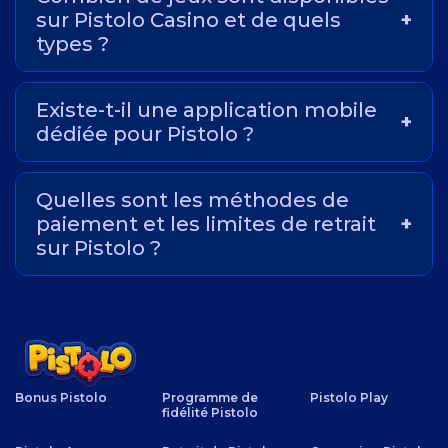
un bonus de bienvenue sport de 100% jusqu'à
sur Pistolo Casino et de quels
100 €.
types ?
Pistolo Casino offre plus de 7 000 jeux
provenant de plus de 113 fournisseurs,
Existe-t-il une application mobile
incluant des machines à sous, des jeux de
dédiée pour Pistolo ?
table (roulette, blackjack, poker, baccarat), des
jeux avec croupiers en direct et des jeux
Non, il n'y a pas d'application mobile dédiée.
instantanés.
Cependant, le site web de Pistolo est
Quelles sont les méthodes de
entièrement réactif et optimisé pour une
paiement et les limites de retrait
utilisation sur tous les appareils mobiles via le
sur Pistolo ?
navigateur.
Pistolo accepte diverses méthodes de
paiement comme les portefeuilles
électroniques (MiFinity, Jeton, Skrill), les cartes
bancaires (VISA, Mastercard) et les
cryptomonnaies (Bitcoin, Ethereum, Litecoin).
Les limites de retrait varient selon le niveau
Bonus Pistolo
Programme de
Pistolo Play
fidélité Pistolo
VIP, allant de 500 € par jour pour le Niveau 1 à
1 500 € par jour pour le Niveau 5.