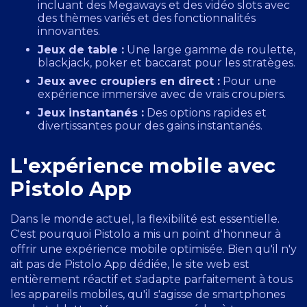
incluant des Megaways et des vidéo slots avec
des thèmes variés et des fonctionnalités
innovantes.
Jeux de table :
Une large gamme de roulette,
blackjack, poker et baccarat pour les stratèges.
Jeux avec croupiers en direct :
Pour une
expérience immersive avec de vrais croupiers.
Jeux instantanés :
Des options rapides et
divertissantes pour des gains instantanés.
L'expérience mobile avec
Pistolo App
Dans le monde actuel, la flexibilité est essentielle.
C'est pourquoi Pistolo a mis un point d'honneur à
offrir une expérience mobile optimisée. Bien qu'il n'y
ait pas de Pistolo App dédiée, le site web est
entièrement réactif et s'adapte parfaitement à tous
les appareils mobiles, qu'il s'agisse de smartphones