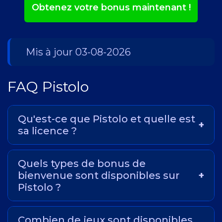
Obtenez votre bonus maintenant !
Mis à jour 03-08-2026
FAQ Pistolo
Qu'est-ce que Pistolo et quelle est
sa licence ?
Pistolo est une plateforme de jeux en ligne
offrant des casinos et des paris sportifs. Elle est
Quels types de bonus de
gérée par Stellar Ltd. et opère sous la licence
bienvenue sont disponibles sur
du Gaming Board of Anjouan.
Pistolo ?
Pistolo propose un bonus de bienvenue casino
de 100% jusqu'à 500 € + 200 tours gratuits, et
Combien de jeux sont disponibles