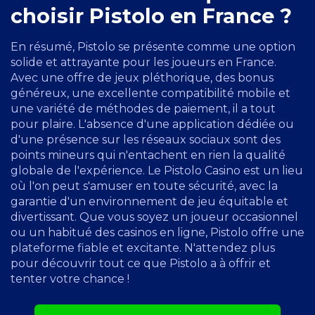
choisir Pistolo en France ?
En résumé, Pistolo se présente comme une option
solide et attrayante pour les joueurs en France.
Avec une offre de jeux pléthorique, des bonus
généreux, une excellente compatibilité mobile et
une variété de méthodes de paiement, il a tout
pour plaire. L'absence d'une application dédiée ou
d'une présence sur les réseaux sociaux sont des
points mineurs qui n'entachent en rien la qualité
globale de l'expérience. Le Pistolo Casino est un lieu
où l'on peut s'amuser en toute sécurité, avec la
garantie d'un environnement de jeu équitable et
divertissant. Que vous soyez un joueur occasionnel
ou un habitué des casinos en ligne, Pistolo offre une
plateforme fiable et excitante. N'attendez plus
pour découvrir tout ce que Pistolo a à offrir et
tenter votre chance !