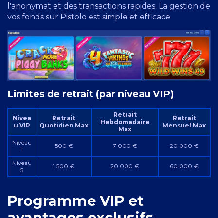
l'anonymat et des transactions rapides. La gestion de
vos fonds sur Pistolo est simple et efficace.
Limites de retrait (par niveau VIP)
Retrait
Nivea
Retrait
Retrait
Hebdomadaire
u VIP
Quotidien Max
Mensuel Max
Max
Niveau
500 €
7 000 €
20 000 €
1
Niveau
1 500 €
20 000 €
60 000 €
5
Programme VIP et
avantages exclusifs