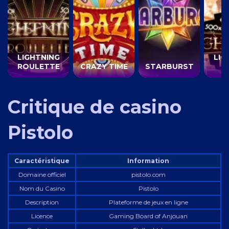
LIGHTNING
LIG
ROULETTE
CRAZY TIME
STARBURST
Critique de casino
Pistolo
Caractéristique
Information
Domaine officiel
pistolo.com
Nom du Casino
Pistolo
Description
Plateforme de jeux en ligne
Licence
Gaming Board of Anjouan