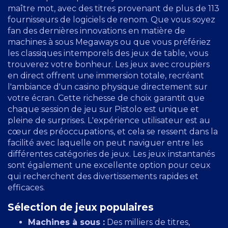
maître mot, avec des titres provenant de plus de 113
fournisseurs de logiciels de renom. Que vous soyez
fan des dernières innovations en matière de
machines à sous Megaways ou que vous préfériez
les classiques intemporels des jeux de table, vous
trouverez votre bonheur. Les jeux avec croupiers
en direct offrent une immersion totale, recréant
l'ambiance d'un casino physique directement sur
votre écran. Cette richesse de choix garantit que
chaque session de jeu sur Pistolo est unique et
pleine de surprises. L'expérience utilisateur est au
cœur des préoccupations, et cela se ressent dans la
facilité avec laquelle on peut naviguer entre les
différentes catégories de jeux. Les jeux instantanés
sont également une excellente option pour ceux
qui recherchent des divertissements rapides et
efficaces.
Sélection de jeux populaires
Machines à sous :
Des milliers de titres,