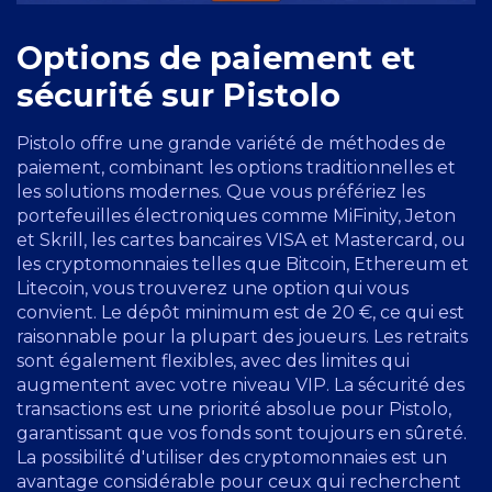
Options de paiement et
sécurité sur Pistolo
Pistolo offre une grande variété de méthodes de
paiement, combinant les options traditionnelles et
les solutions modernes. Que vous préfériez les
portefeuilles électroniques comme MiFinity, Jeton
et Skrill, les cartes bancaires VISA et Mastercard, ou
les cryptomonnaies telles que Bitcoin, Ethereum et
Litecoin, vous trouverez une option qui vous
convient. Le dépôt minimum est de 20 €, ce qui est
raisonnable pour la plupart des joueurs. Les retraits
sont également flexibles, avec des limites qui
augmentent avec votre niveau VIP. La sécurité des
transactions est une priorité absolue pour Pistolo,
garantissant que vos fonds sont toujours en sûreté.
La possibilité d'utiliser des cryptomonnaies est un
avantage considérable pour ceux qui recherchent